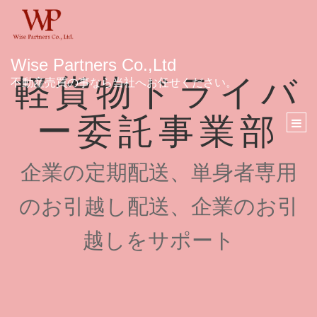
Wise Partners Co.,Ltd
軽貨物ドライバ
不動産売買の事なら当社へお任せください。
ー委託事業部
Togg
navi
企業の定期配送、単身者専用
のお引越し配送、企業のお引
越しをサポート